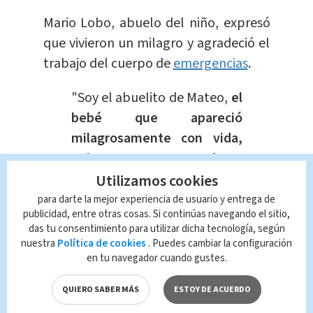
Mario Lobo, abuelo del niño, expresó
que vivieron un milagro y agradeció el
trabajo del cuerpo de
emergencias
.
"Soy el abuelito de Mateo,
el
bebé que apareció
milagrosamente con vida,
quiero agradecer
infinitamente
, muchísimas
Utilizamos cookies
gracias a la Benemérita Cruz
para darte la mejor experiencia de usuario y entrega de
publicidad, entre otras cosas. Si continúas navegando el sitio,
Roja, a todas las personas
das tu consentimiento para utilizar dicha tecnología, según
que desde ayer el momento
nuestra
Política de cookies
. Puedes cambiar la configuración
que se dio la alerta del
en tu navegador cuando gustes.
accidente han estado
QUIERO SABER MÁS
ESTOY DE ACUERDO
incondicionalmente