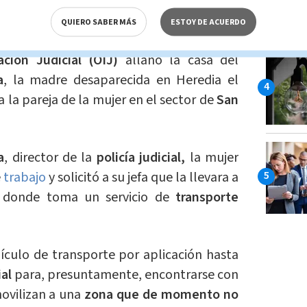
OIJ?
QUIERO SABER MÁS
ESTOY DE ACUERDO
ión Judicial (OIJ)
allanó la casa del
a
, la madre desaparecida en Heredia el
a la pareja de la mujer en el sector de
San
a
, director de la
policía judicial,
la mujer
e
trabajo
y solicitó a su jefa que la llevara a
 donde toma un servicio de
transporte
hículo de transporte por aplicación hasta
al
para, presuntamente, encontrarse con
ovilizan a una
zona que de momento no