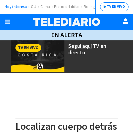
Hoy interesa
OIJ
Clima
Precio del dólar
Rodrigo Chaves
TV EN VIVO
EN ALERTA
Seguí aquí
TV en
TV EN VIVO
directo
Localizan cuerpo detrás