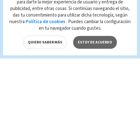
para darte la mejor experiencia de usuario y entrega de
publicidad, entre otras cosas. Si continúas navegando el sitio,
Queda prohibida la reproducción total o
das tu consentimiento para utilizar dicha tecnología, según
parcial del contenido de esta página, mismo
nuestra
Política de cookies
. Puedes cambiar la configuración
que es propiedad de TELEDIARIO; su
en tu navegador cuando gustes.
reproducción no autorizada constituye una
infracción y un delito de conformidad con las
QUIERO SABER MÁS
ESTOY DE ACUERDO
leyes aplicables.