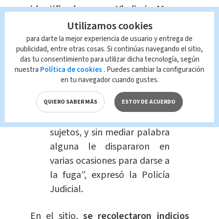
identificada como Vladimir Moreno
López,
quien presenta varias heridas
Utilizamos cookies
por proyectil de arma de fuego en
para darte la mejor experiencia de usuario y entrega de
publicidad, entre otras cosas. Si continúas navegando el sitio,
diferentes partes del cuerpo.
das tu consentimiento para utilizar dicha tecnología, según
nuestra
Política de cookies
. Puedes cambiar la configuración
“Los hechos se dan cuando
en tu navegador cuando gustes.
esta persona se ubica en vía
pública,
momento en que, al
QUIERO SABER MÁS
ESTOY DE ACUERDO
parecer, se acercaron dos
sujetos, y sin mediar palabra
alguna le dispararon en
varias ocasiones para darse a
la fuga”, expresó la Policía
Judicial.
En el sitio,
se recolectaron indicios