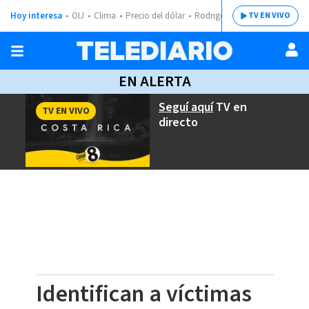
Hoy interesa
OIJ
Clima
Precio del dólar
Rodrigo Chaves
TV EN VIVO
EN ALERTA
Seguí aquí
TV en
TV EN VIVO
directo
Identifican a víctimas