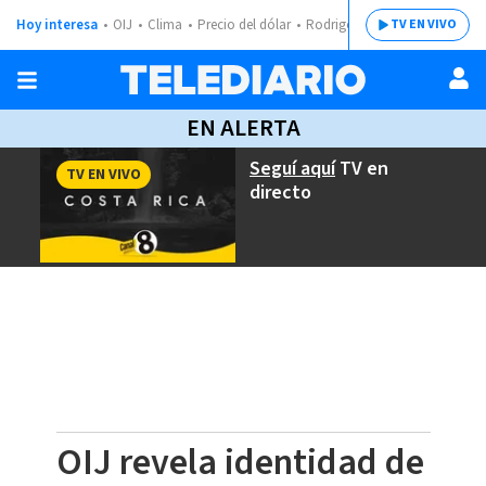
Hoy interesa
OIJ
Clima
Precio del dólar
Rodrigo Chaves
TV EN VIVO
EN ALERTA
Seguí aquí
TV en
TV EN VIVO
directo
OIJ revela identidad de