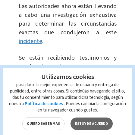
Las autoridades ahora están llevando
a cabo una investigación exhaustiva
para determinar las circunstancias
exactas que condujeron a este
incidente
.
Se están recibiendo testimonios y
recabando pruebas para esclarecer si
la discusión por el espacio para dormir
Utilizamos cookies
fue realmente el desencadenante del
para darte la mejor experiencia de usuario y entrega de
publicidad, entre otras cosas. Si continúas navegando el sitio,
fatal desenlace, o si hubo otros
das tu consentimiento para utilizar dicha tecnología, según
factores involucrados
en esta tragedia
nuestra
Política de cookies
. Puedes cambiar la configuración
que tuvo lugar en plena vía pública.
en tu navegador cuando gustes.
Te recomendamos...
QUIERO SABER MÁS
ESTOY DE ACUERDO
Eventos astronómicos para