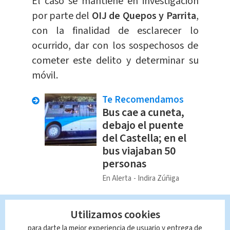
El caso se mantiene en investigación
por parte del
OIJ de Quepos y Parrita
,
con la finalidad de esclarecer lo
ocurrido, dar con los sospechosos de
cometer este delito y determinar su
móvil.
Te Recomendamos
Bus cae a cuneta,
debajo el puente
del Castella; en el
bus viajaban 50
personas
En Alerta
Indira Zúñiga
Al 6 de marzo, Costa Rica registraba
Utilizamos cookies
163 homicidios en este 2023
. Limón y
para darte la mejor experiencia de usuario y entrega de