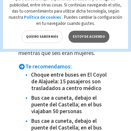
San José son las provincias con más
publicidad, entre otras cosas. Si continúas navegando el sitio,
incidencia
, con 40 cada una. Le sigue
das tu consentimiento para utilizar dicha tecnología, según
nuestra
Política de cookies
. Puedes cambiar la configuración
Puntarenas con 34 homicidios y
en tu navegador cuando gustes.
Alajuela con 17.
QUIERO SABER MÁS
ESTOY DE ACUERDO
De las víctimas 155 eran hombres,
mientras que seis eran mujeres.
Te recomendamos:
Choque entre buses en El Coyol
de Alajuela: 15 pasajeros son
trasladados a centro médico
Bus cae a cuneta, debajo el
puente del Castella; en el bus
viajaban 50 personas
Bus cae a cuneta, debajo el
puente del Castella; en el bus