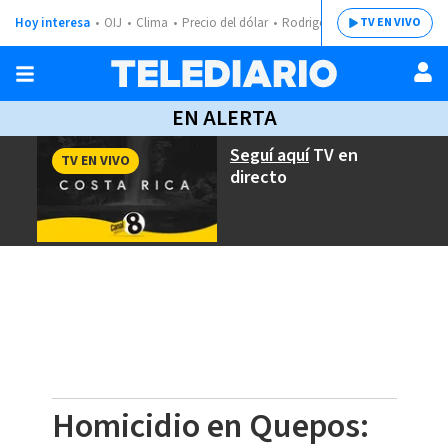
Hoy interesa
OIJ
Clima
Precio del dólar
Rodrigo Chaves
TV EN VIVO
EN ALERTA
Seguí aquí
TV en
TV EN VIVO
directo
Homicidio en Quepos: