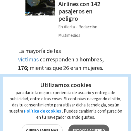
Airlines con 142
pasajeros en
peligro
En Alerta
Redacción
Multimedios
​La mayoría de las
víctimas
corresponden a
hombres,
176;
mientras que 26 eran mujeres.
Los jóvenes, entre los
18 a 29 años de
Utilizamos cookies
edad
, son las víctimas más frecuentes,
para darte la mejor experiencia de usuario y entrega de
publicidad, entre otras cosas. Si continúas navegando el sitio,
en este se registraron
74 homicidios
das tu consentimiento para utilizar dicha tecnología, según
con personas entre estos rangos de
nuestra
Política de cookies
. Puedes cambiar la configuración
edad.
en tu navegador cuando gustes.
QUIERO SABER MÁS
ESTOY DE ACUERDO