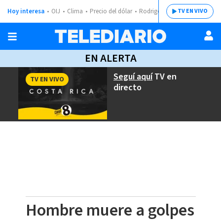
Hoy interesa
OIJ
Clima
Precio del dólar
Rodrigo Chaves
TV EN VIVO
EN ALERTA
Seguí aquí
TV en
TV EN VIVO
directo
Hombre muere a golpes