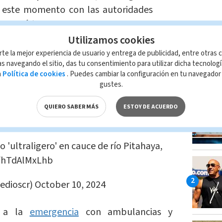
n este momento con las autoridades
 Benemérita.
Utilizamos cookies
rte la mejor experiencia de usuario y entrega de publicidad, entre otras c
s navegando el sitio, das tu consentimiento para utilizar dicha tecnolog
LO MÁ
a
Política de cookies
. Puedes cambiar la configuración en tu navegado
de las
9:44 de la mañana.
La Cruz Roja se
gustes.
ra atender la emergencia, de momento se
sufrió la caída, en apariencia se trataría
QUIERO SABER MÁS
ESTOY DE ACUERDO
o 'ultraligero' en cauce de río Pitahaya,
m/hTdAlMxLhb
edioscr)
October 10, 2024
ó a la
emergencia
con ambulancias y