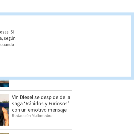
osas. Si
ía, según
S BUSCADO
r cuando
Cómo cambiar el orden de
los apellidos
Indira Zúñiga
Vin Diesel se despide de la
saga ‘Rápidos y Furiosos’
con un emotivo mensaje
Redacción Multimedios