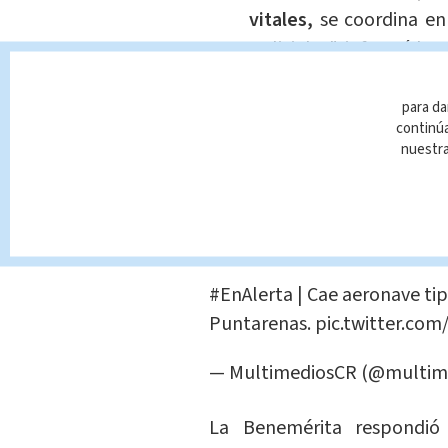
vitales,
se coordina e
policiales", informó la
para da
continúa
nuestr
La alerta ingresó alrededor 
trasladó hasta el sitio pa
maneja que solo una persona 
del piloto.
#EnAlerta
| Cae aeronave tip
Puntarenas.
pic.twitter.co
— MultimediosCR (@multim
La Benemérita respondi