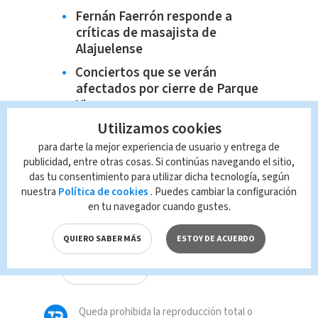
Fernán Faerrón responde a
críticas de masajista de
Alajuelense
Conciertos que se verán
afectados por cierre de Parque
Viva
Utilizamos cookies
para darte la mejor experiencia de usuario y entrega de
publicidad, entre otras cosas. Si continúas navegando el sitio,
das tu consentimiento para utilizar dicha tecnología, según
nuestra
Política de cookies
. Puedes cambiar la configuración
en tu navegador cuando gustes.
TAGS RELACIONADOS:
QUIERO SABER MÁS
ESTOY DE ACUERDO
Fuerza Pública
Queda prohibida la reproducción total o