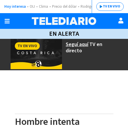
Hoy interesa
OIJ
Clima
Precio del dólar
Rodrigo Chaves
TV EN VIVO
EN ALERTA
Seguí aquí
TV en
TV EN VIVO
directo
Hombre intenta