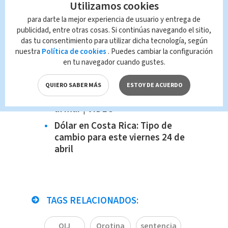
Utilizamos cookies
Te recomendamos:
para darte la mejor experiencia de usuario y entrega de
Hombre y su hijo de 11 años son
publicidad, entre otras cosas. Si continúas navegando el sitio,
asesinados en Esparza
das tu consentimiento para utilizar dicha tecnología, según
nuestra
Política de cookies
. Puedes cambiar la configuración
Inicia campaña de vacunación
en tu navegador cuando gustes.
contra influenza; estos son los
grupos prioritarios
QUIERO SABER MÁS
ESTOY DE ACUERDO
Motociclista ingresó con vehículo
al mar | VIDEO
Dólar en Costa Rica: Tipo de
cambio para este viernes 24 de
abril
TAGS RELACIONADOS:
OIJ
Orotina
sentencia