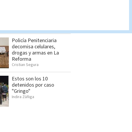
Allanamientos en Limón:
Estos son los detenidos
por el OIJ
Indira Zúñiga
Policía Penitenciaria
decomisa celulares,
drogas y armas en La
Reforma
Cristian Segura
Estos son los 10
detenidos por caso
"Gringo"
Indira Zúñiga