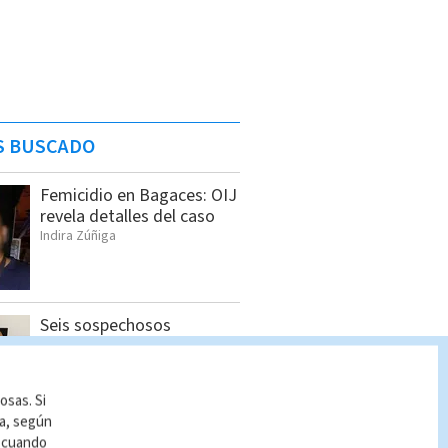
S BUSCADO
Femicidio en Bagaces: OIJ
revela detalles del caso
Indira Zúñiga
Seis sospechosos
vinculados con estructura
de alias “Diablo” son
detenidos en Jacó
osas. Si
Indira Zúñiga
ía, según
r cuando