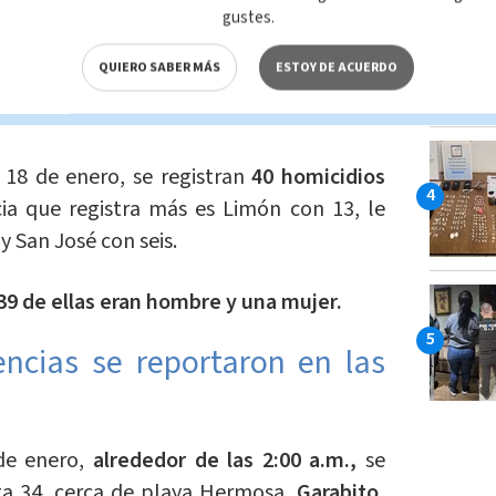
gustes.
 Alpízar
QUIERO SABER MÁS
ESTOY DE ACUERDO
stigación para determinar cómo se dieron
suntos homicidas.
18 de enero, se registran
40 homicidios
ia que registra más es Limón con 13, le
 San José con seis.
39 de ellas eran hombre y una mujer.
ncias se reportaron en las
de enero,
alrededor de las 2:00 a.m.,
se
ta 34, cerca de playa Hermosa,
Garabito,