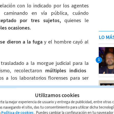
elación con lo indicado por los agentes
ba caminando en vía pública, cuándo
ceptado por tres sujetos,
quienes le
les ocasiones.
LO MÁ
 se dieron a la fuga
y el hombre cayó al
trasladado a la morgue judicial para la
smo, recolectaron
múltiples indicios
s a los laboratorios florenses para ser
Utilizamos cookies
ndamos
rte la mejor experiencia de usuario y entrega de publicidad, entre otras c
yor rescatado tras desaparición:
s navegando el sitio, das tu consentimiento para utilizar dicha tecnolog
ica por qué andaba solo
a
Política de cookies
. Puedes cambiar la configuración en tu navegado