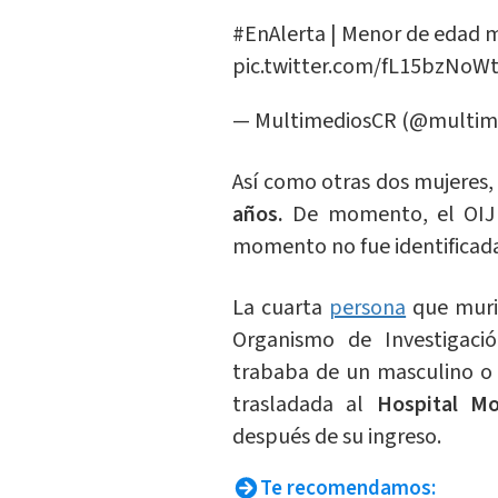
#EnAlerta
| Menor de edad m
pic.twitter.com/fL15bzNoW
— MultimediosCR (@multim
Así como otras dos mujeres,
años.
De momento, el OIJ i
momento no fue identificad
La cuarta
persona
que muri
Organismo de Investigaci
trababa de un masculino o 
trasladada al
Hospital M
después de su ingreso.
Te recomendamos: