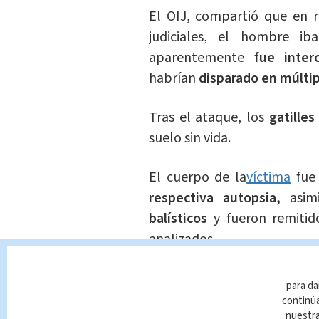
El OIJ, compartió que en r
judiciales, el hombre i
aparentemente
fue inter
habrían
disparado en múltip
Tras el ataque, los
gatilles
suelo sin vida.
El cuerpo de la
víctima
fue 
respectiva autopsia,
asimi
balísticos
y fueron remitido
analizados.
Te Recome
para da
Adulto ma
continúa
Hijo expl
nuestr