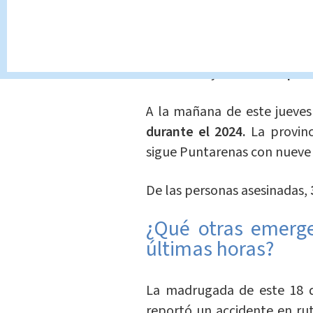
En Alerta
Jorge
El OIJ puso el caso en inve
los hechos y
dar con los pre
A la mañana de este jueves 
durante el 2024.
La provinc
sigue Puntarenas con nueve y
De las personas asesinadas,
¿Qué otras emerge
últimas horas?
La madrugada de este 18 
reportó un accidente en ru