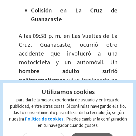
Colisión en La Cruz de
Guanacaste
A las 09:58 p. m. en Las Vueltas de La
Cruz, Guanacaste, ocurrió otro
accidente que involucró a una
motocicleta y un automóvil. Un
hombre adulto sufrió
politraumatismos
y fue trasladado en
condición crítica a la Clínica de La
Utilizamos cookies
Cruz. Una unidad básica de la Cruz
para darte la mejor experiencia de usuario y entrega de
Roja atendió la emergencia.
publicidad, entre otras cosas. Si continúas navegando el sitio,
das tu consentimiento para utilizar dicha tecnología, según
nuestra
Política de cookies
. Puedes cambiar la configuración
Derrape en Guácimo deja
en tu navegador cuando gustes.
conductor en estado crítico