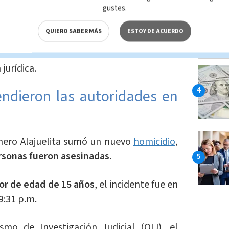
gustes.
 sucedido.
QUIERO SABER MÁS
ESTOY DE ACUERDO
remitidos a la morgue judicial
; mientras
stos a las órdenes del Ministerio Público
jurídica.
endieron las autoridades en
enero Alajuelita sumó un nuevo
homicidio
,
rsonas fueron asesinadas.
r de edad de 15 años
, el incidente fue en
9:31 p.m.
mo de Investigación Judicial (OIJ), el