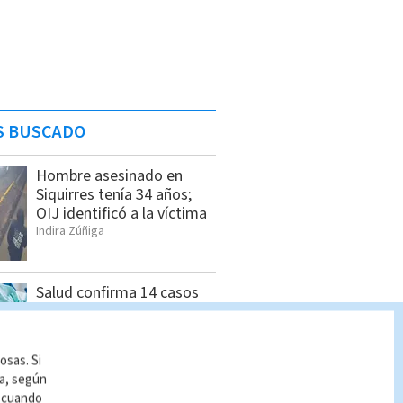
S BUSCADO
Hombre asesinado en
Siquirres tenía 34 años;
OIJ identificó a la víctima
Indira Zúñiga
Salud confirma 14 casos
de hepatitis A y mantiene
vigilancia
Cristian Segura
osas. Si
ía, según
r cuando