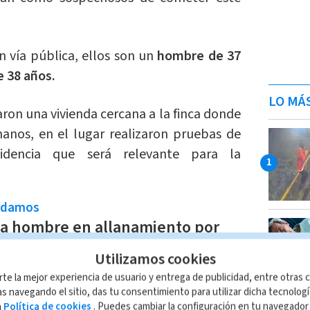
 vía pública, ellos son un
hombre de 37
e 38 años.
LO MÁ
aron una vivienda cercana a la finca donde
anos, en el lugar realizaron pruebas de
idencia que será relevante para la
ndamos
a hombre en allanamiento por
droga en Jacó
Utilizamos cookies
cción Multimedios
rte la mejor experiencia de usuario y entrega de publicidad, entre otras c
s navegando el sitio, das tu consentimiento para utilizar dicha tecnolog
con la
investigación
de los hechos para
a
Política de cookies
. Puedes cambiar la configuración en tu navegado