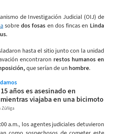
anismo de Investigación Judicial (OIJ) de
ta
sobre
dos fosas
en dos fincas en
Linda
us.
sladaron hasta el sitio junto con la unidad
xcavación encontraron
restos humanos en
posición,
que serían de un
hombre
.
ndamos
15 años es asesinado en
a mientras viajaba en una bicimoto
a Zúñiga
00 a.m., los agentes judiciales detuvieron
uran como sospechosos de cometer este