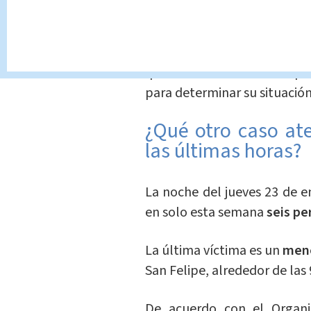
determinar con exactitud lo
Los
restos humanos fueron 
que los detenidos fueron pue
para determinar su situación 
¿Qué otro caso at
las últimas horas?
La noche del jueves 23 de 
en solo esta semana
seis pe
La última víctima es un
meno
San Felipe, alrededor de las 
De acuerdo con el Organis