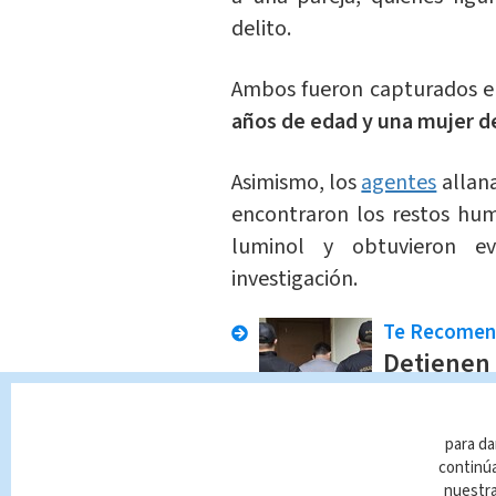
delito.
Ambos fueron capturados en
años de edad y una mujer d
Asimismo, los
agentes
allan
encontraron los restos hum
luminol y obtuvieron ev
investigación.
Te Recome
Detienen 
venta de 
En Alerta
Reda
para da
continúa
Los agentes continuarán 
nuestr