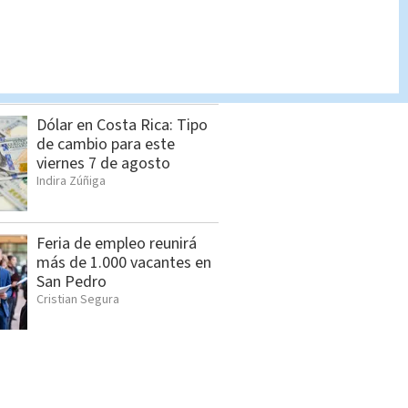
Pronóstico del tiempo
Costa Rica: Cómo estará
el clima HOY 7 de agosto
Indira Zúñiga
Dólar en Costa Rica: Tipo
de cambio para este
viernes 7 de agosto
Indira Zúñiga
Feria de empleo reunirá
más de 1.000 vacantes en
San Pedro
Cristian Segura