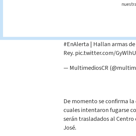
Un revolver calibre 38
nuestr
51 Municiones 5.56
77 Municiones de 9mm
6 Municiones .38
#EnAlerta
| Hallan armas de 
Rey.
pic.twitter.com/GyWlh
— MultimediosCR (@multim
De momento se confirma la
cuales intentaron fugarse co
serán trasladados al Centro
José.