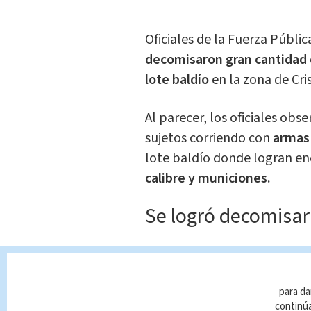
Oficiales de la Fuerza Públi
decomisaron gran cantidad 
lote baldío
en la zona de Cri
Al parecer, los oficiales obs
sujetos corriendo con
armas
lote baldío donde logran en
calibre y municiones.
Se logró decomisar
Un fusil AR15
Una Sub fusil UZI
Dos pistolas calibre 9
para da
continúa