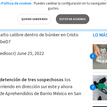
a
Política de cookies
. Puedes cambiar la configuración en tu navegado
gustes.
QUIERO SABER MÁS
ESTOY DE ACUERDO
alto calibre dentro de búnker en Cristo
LO MÁ
UbeD7
edioscr)
June 25, 2022
detención de tres sospechosos
los
rriendo en dirección sur este y ahora
 de Aprehendidos de Barrio México en San