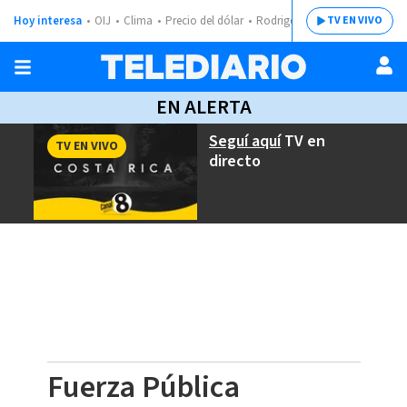
Hoy interesa
OIJ
Clima
Precio del dólar
Rodrigo Chaves
TV EN VIVO
EN ALERTA
Seguí aquí
TV en
TV EN VIVO
directo
Fuerza Pública