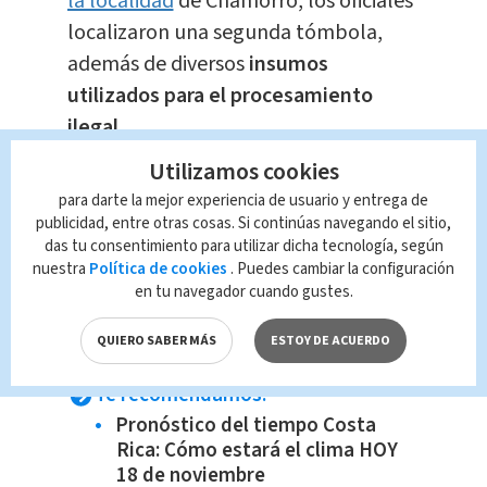
la localidad
de Chamorro, los oficiales
localizaron una segunda tómbola,
además de diversos
insumos
utilizados para el procesamiento
ilegal.
Utilizamos cookies
Todo el equipo y materiales
para darte la mejor experiencia de usuario y entrega de
decomisados fueron trasladados al
publicidad, entre otras cosas. Si continúas navegando el sitio,
das tu consentimiento para utilizar dicha tecnología, según
campamento policial ubicado en finca
nuestra
Política de cookies
. Puedes cambiar la configuración
Vivoyet,
donde permanecerán bajo
en tu navegador cuando gustes.
custodia mientras avanza la
investigación.
QUIERO SABER MÁS
ESTOY DE ACUERDO
Te recomendamos:
Pronóstico del tiempo Costa
Rica: Cómo estará el clima HOY
18 de noviembre