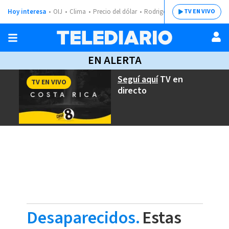
Hoy interesa
OIJ
Clima
Precio del dólar
Rodrigo Chaves
TV EN VIVO
EN ALERTA
Seguí aquí
TV en
TV EN VIVO
directo
Desaparecidos.
Estas