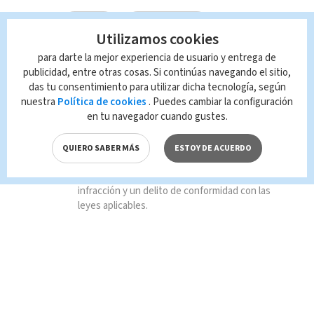
OIJ
desaparecidos
Utilizamos cookies
para darte la mejor experiencia de usuario y entrega de
San José Nos Une 2017
publicidad, entre otras cosas. Si continúas navegando el sitio,
das tu consentimiento para utilizar dicha tecnología, según
Desamparados
nuestra
Política de cookies
. Puedes cambiar la configuración
en tu navegador cuando gustes.
Queda prohibida la reproducción total o
parcial del contenido de esta página, mismo
QUIERO SABER MÁS
ESTOY DE ACUERDO
que es propiedad de TELEDIARIO; su
reproducción no autorizada constituye una
infracción y un delito de conformidad con las
leyes aplicables.