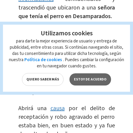
trascendió que ubicaron a una
señora
que tenía el perro en Desamparados.
Utilizamos cookies
La mujer habría contado que la
mascota se la dio su pareja
para darte la mejor experiencia de usuario y entrega de
publicidad, entre otras cosas. Si continúas navegando el sitio,
sentimental, en aparentemente ella
das tu consentimiento para utilizar dicha tecnología, según
le dio un dinero para que lo comprara.
nuestra
Política de cookies
. Puedes cambiar la configuración
en tu navegador cuando gustes.
El sujeto está en fuga y el OIJ lo busca
QUIERO SABER MÁS
ESTOY DE ACUERDO
así como al
segundo hombre que lo
acompañaba el día del asalto.
Abrirá una
causa
por el delito de
receptación y robo agravado el perro
estaba bien, en buen estado y ya fue