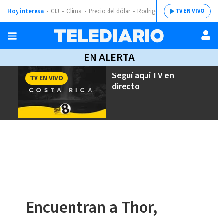
Hoy interesa
OIJ
Clima
Precio del dólar
Rodrigo Chaves
TV EN VIVO
EN ALERTA
Seguí aquí
TV en
TV EN VIVO
directo
Encuentran a Thor,