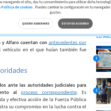
s navegando el sitio, das tu consentimiento para utilizar dicha tecnolog
a
Política de cookies
. Puedes cambiar la configuración en tu navegado
ndamos
gustes.
 búsqueda de niña sustraída en
QUIERO SABER MÁS
ESTOY DE ACUERDO
cción Multimedios
LO MÁ
y Alfaro cuentan con
antecedentes por
l vehículo en el que huían también fue
toridades
s ante las autoridades judiciales para
ento al
proceso correspondiente
. Es
da y efectiva acción de la Fuerza Pública
stra su compromiso en la lucha contra el