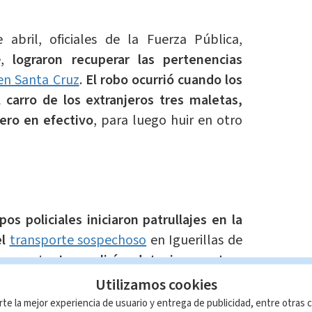
abril, oficiales de la Fuerza Pública,
e,
lograron recuperar las pertenencias
 en Santa Cruz
.
El robo ocurrió cuando los
 carro de los extranjeros tres maletas,
nero en efectivo
, para luego huir en otro
pos policiales iniciaron patrullajes en la
l
transporte sospechoso
en Iguerillas de
anacaste.
L
os policías detuvieron a tres
 apellidos Rugama, Alfaro y Martínez,
Utilizamos cookies
s pertenencias robadas.
rte la mejor experiencia de usuario y entrega de publicidad, entre otras c