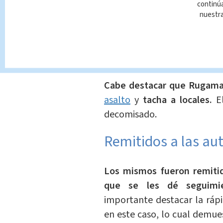
continúa
nuestr
Te Recome
Reanudan
Cartago
En Alerta
Reda
Cabe destacar que Rugama 
asalto
y
tacha a locales.
E
decomisado.
Remitidos a las au
Los mismos fueron remitido
que se les dé seguimi
importante destacar la rápi
en este caso, lo cual demue