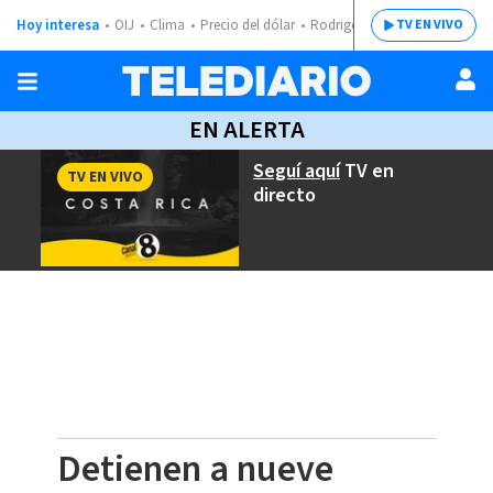
Hoy interesa
OIJ
Clima
Precio del dólar
Rodrigo Chaves
TV EN VIVO
EN ALERTA
Seguí aquí
TV en
TV EN VIVO
directo
Detienen a nueve