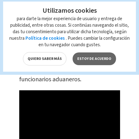
mantenía contactos con grupos
Utilizamos cookies
delictivos en Panamá para
facilitar la
para darte la mejor experiencia de usuario y entrega de
compra y venta de mercancías
publicidad, entre otras cosas. Si continúas navegando el sitio,
das tu consentimiento para utilizar dicha tecnología, según
contrabandeadas
. Una vez
nuestra
Política de cookies
. Puedes cambiar la configuración
concretadas las transacciones,
en tu navegador cuando gustes.
coordinaban el transporte y
QUIERO SABER MÁS
ESTOY DE ACUERDO
almacenamiento de la mercancía con
la presunta complicidad de
funcionarios aduaneros.