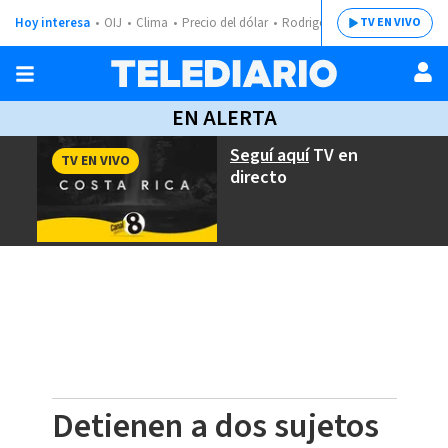
Hoy interesa
OIJ
Clima
Precio del dólar
Rodrigo Chaves
TV EN VIVO
EN ALERTA
Seguí aquí
TV en
TV EN VIVO
directo
Detienen a dos sujetos