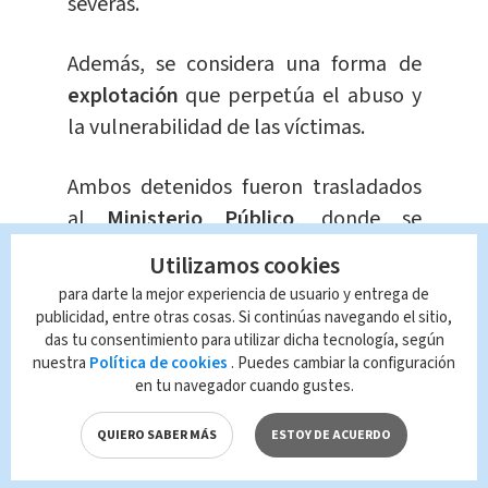
severas.
Además, se considera una forma de
explotación
que perpetúa el abuso y
la vulnerabilidad de las víctimas.
Ambos detenidos fueron trasladados
al
Ministerio Público
, donde se
determinará su
situación
jurídica en
Utilizamos cookies
las próximas horas.
para darte la mejor experiencia de usuario y entrega de
publicidad, entre otras cosas. Si continúas navegando el sitio,
Las autoridades hacen un llamado a la
das tu consentimiento para utilizar dicha tecnología, según
nuestra
Política de cookies
. Puedes cambiar la configuración
ciudadanía para denunciar cualquier
en tu navegador cuando gustes.
actividad sospechosa relacionada con
la
distribución
de contenido de esta
QUIERO SABER MÁS
ESTOY DE ACUERDO
naturaleza, ya que la colaboración