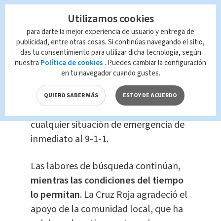
quienes se han mantenido cerca del
Utilizamos cookies
sitio acompañados por personal de
para darte la mejor experiencia de usuario y entrega de
apoyo emocional.
publicidad, entre otras cosas. Si continúas navegando el sitio,
das tu consentimiento para utilizar dicha tecnología, según
nuestra
Política de cookies
. Puedes cambiar la configuración
La Cruz Roja Costarricense reiteró el
en tu navegador cuando gustes.
llamado a la población
para evitar
cruzar ríos crecidos,
especialmente
QUIERO SABER MÁS
ESTOY DE ACUERDO
durante la época lluviosa, y a reportar
cualquier situación de emergencia de
inmediato al 9-1-1.
Las labores de búsqueda continúan,
mientras las condiciones del tiempo
lo permitan
. La Cruz Roja agradeció el
apoyo de la comunidad local, que ha