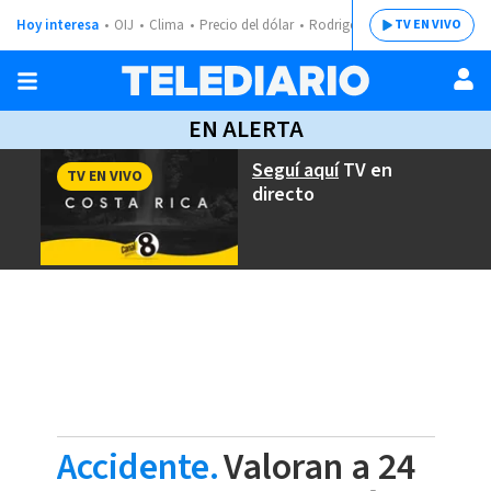
Hoy interesa
OIJ
Clima
Precio del dólar
Rodrigo Chaves
TV EN VIVO
EN ALERTA
Seguí aquí
TV en
TV EN VIVO
directo
Accidente.
Valoran a 24