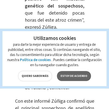
genético del sospechoso,
que fue detenido pocas
horas del este atroz crimen”,
expresó Zúñiga.
Utilizamos cookies
Además, explicó que los restos de
para darte la mejor experiencia de usuario y entrega de
fluidos fueron encontrados en varias
publicidad, entre otras cosas. Si continúas navegando el sitio,
partes del cuerpo de la
víctima
.
das tu consentimiento para utilizar dicha tecnología, según
nuestra
Política de cookies
. Puedes cambiar la configuración
en tu navegador cuando gustes.
“
En varias partes del cuerpo
se encontró ADN de este
QUIERO SABER MÁS
ESTOY DE ACUERDO
sujeto
, alrededor del cuerpo
de Yuliana”, comentó.
Con este informé Zúñiga confirmó que
el principal sospechoso de apellidos