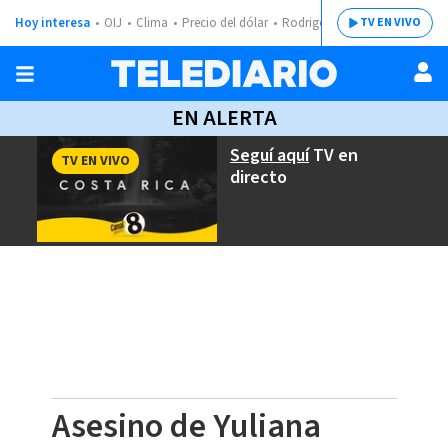
Hoy interesa
OIJ
Clima
Precio del dólar
Rodrigo Chaves
TV EN VIVO
EN ALERTA
Seguí aquí
TV en
TV EN VIVO
directo
Asesino de Yuliana