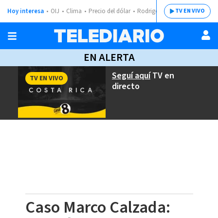
Hoy interesa
OIJ
Clima
Precio del dólar
Rodrigo Chaves
TV EN VIVO
EN ALERTA
Seguí aquí
TV en
TV EN VIVO
directo
Caso Marco Calzada: