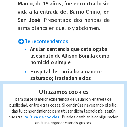
Marco, de 19 años, fue encontrado sin
vida a la entrada del Barrio Chino, en
San José.
Presentaba dos heridas de
arma blanca en cuello y abdomen.
Te recomendamos
Anulan sentencia que catalogaba
asesinato de Allison Bonilla como
homicidio simple
Hospital de Turrialba amanece
saturado; trasladan a dos
pacientes a otro centro médico
Utilizamos cookies
Perro muere en maletero de
para darte la mejor experiencia de usuario y entrega de
autobús en Esparza
publicidad, entre otras cosas. Si continúas navegando el sitio,
Avión que voló casi 14 horas con
das tu consentimiento para utilizar dicha tecnología, según
un agujero en el fuselaje aterriza
nuestra
Política de cookies
. Puedes cambiar la configuración
con éxito
en tu navegador cuando gustes.