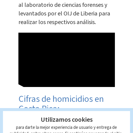
al laboratorio de ciencias forenses y
levantados por el OIJ de Liberia para
realizar los respectivos análisis.
Cifras de homicidios en
Costa Rica:
Utilizamos cookies
La cifra de homicidios en el país ya
para darte la mejor experiencia de usuario y entrega de