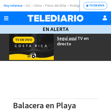
Hoy interesa
OIJ
Clima
Precio del dólar
Rodrigo Chaves
TV EN VIVO
EN ALERTA
Seguí aquí
TV en
TV EN VIVO
directo
Balacera en Playa