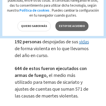
alcanza los
790 fallecimientos de
publicidad, entre otras cosas. Si continúas navegando el sitio,
das tu consentimiento para utilizar dicha tecnología, según
manera violenta,
según cifras del OIJ.
nuestra
Política de cookies
. Puedes cambiar la configuración
en tu navegador cuando gustes.
Limón es la provincia con mayor
QUIERO SABER MÁS
ESTOY DE ACUERDO
incidencia, reporta
195 asesinatos;
mientras tanto,
San José contabiliza
192 personas
despojadas de sus
vidas
de forma violenta en lo que llevamos
del año en curso.
644 de estos fueron ejecutados con
armas de fuego,
el medio más
utilizado para temas de sicariato y
ajustes de cuentas que suman 571 de
las causas de muertes violentas.