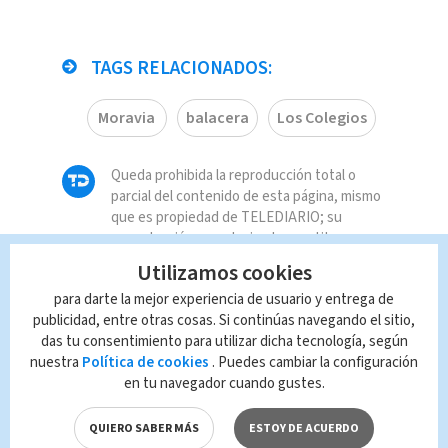
TAGS RELACIONADOS:
Moravia
balacera
Los Colegios
Queda prohibida la reproducción total o
parcial del contenido de esta página, mismo
que es propiedad de TELEDIARIO; su
reproducción no autorizada constituye una
infracción y un delito de conformidad con las
Utilizamos cookies
leyes aplicables.
para darte la mejor experiencia de usuario y entrega de
publicidad, entre otras cosas. Si continúas navegando el sitio,
das tu consentimiento para utilizar dicha tecnología, según
nuestra
Política de cookies
. Puedes cambiar la configuración
en tu navegador cuando gustes.
QUIERO SABER MÁS
ESTOY DE ACUERDO