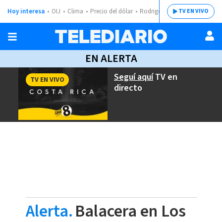
Hoy interesa
OIJ
Clima
Precio del dólar
Rodrigo Chaves
TV EN VIVO
EN ALERTA
Seguí aquí
TV en
TV EN VIVO
directo
Alerta.
Balacera en Los