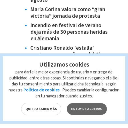
agosto
María Corina valora como “gran
victoria” jornada de protesta
Incendio en festival de verano
deja más de 30 personas heridas
en Alemania
Cristiano Ronaldo 'estalla'
contra sus compañeros del Al-
Nassr y hace polémicos gestos al
Utilizamos cookies
regañarlos | VIDEO
para darte la mejor experiencia de usuario y entrega de
publicidad, entre otras cosas. Si continúas navegando el sitio,
das tu consentimiento para utilizar dicha tecnología, según
nuestra
Política de cookies
. Puedes cambiar la configuración
en tu navegador cuando gustes.
QUIERO SABER MÁS
ESTOY DE ACUERDO
TAGS RELACIONADOS: