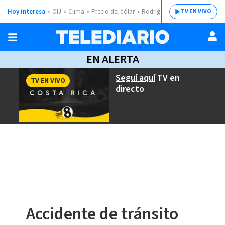
Hoy interesa
OIJ
Clima
Precio del dólar
Rodrigo Chaves
TV EN VIVO
EN ALERTA
Seguí aquí
TV en
TV EN VIVO
directo
Accidente de tránsito