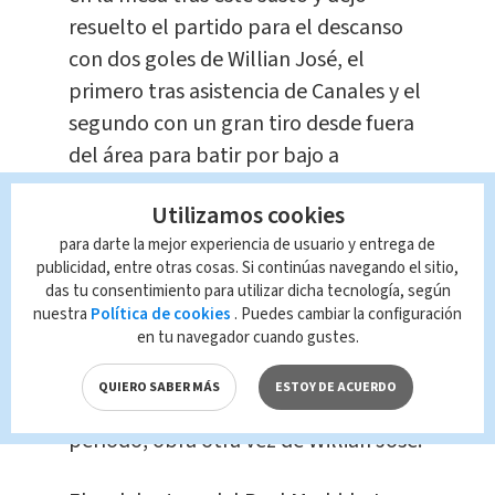
resuelto el partido para el descanso
con dos goles de Willian José, el
primero tras asistencia de Canales y el
segundo con un gran tiro desde fuera
del área para batir por bajo a
Gachevski.
Utilizamos cookies
para darte la mejor experiencia de usuario y entrega de
El monólogo realista se mantuvo
publicidad, entre otras cosas. Si continúas navegando el sitio,
durante todo el partido, los
das tu consentimiento para utilizar dicha tecnología, según
macedonios no podían en ningún
nuestra
Política de cookies
. Puedes cambiar la configuración
en tu navegador cuando gustes.
momento frenar el juego de dibujos
animados de un rival que lograba el
QUIERO SABER MÁS
ESTOY DE ACUERDO
cuarto nada más iniciarse el segundo
período, obra otra vez de Willian José.