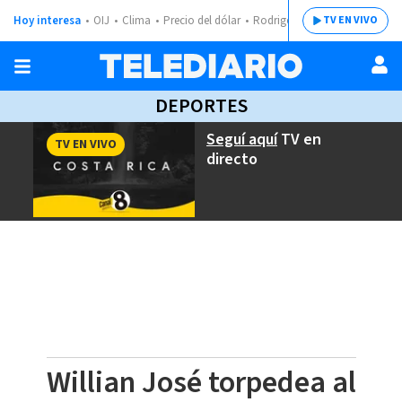
Hoy interesa
OIJ
Clima
Precio del dólar
Rodrigo Chaves
TV EN VIVO
DEPORTES
Seguí aquí
TV en
TV EN VIVO
directo
Willian José torpedea al