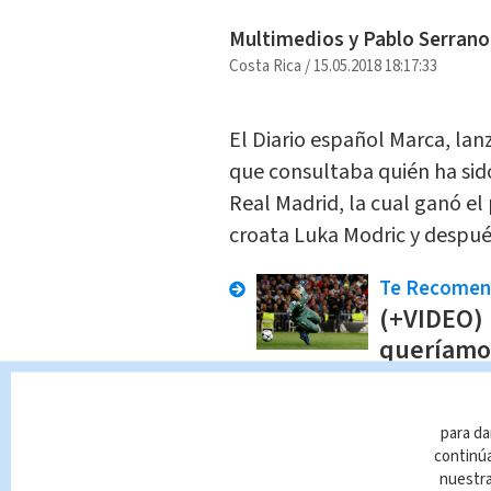
Multimedios y Pablo Serrano
Costa Rica
/
15.05.2018 18:17:33
El Diario español Marca, la
que consultaba quién ha sid
Real Madrid, la cual ganó el
croata Luka Modric y después
Te Recome
(+VIDEO)
queríamo
Deportes
Mart
para da
TAGS RELACIONADOS:
continúa
nuestr