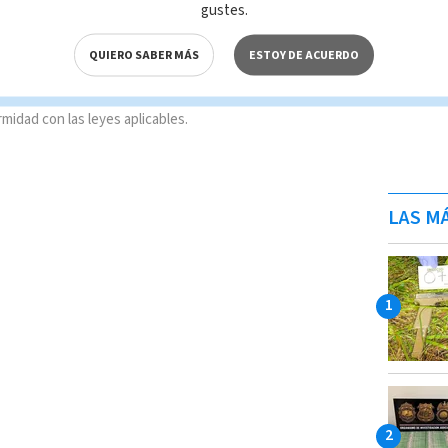
gustes.
QUIERO SABER MÁS
ESTOY DE ACUERDO
n total o parcial del contenido de esta página, mismo
IO; su reproducción no autorizada constituye una
rmidad con las leyes aplicables.
LAS MÁ