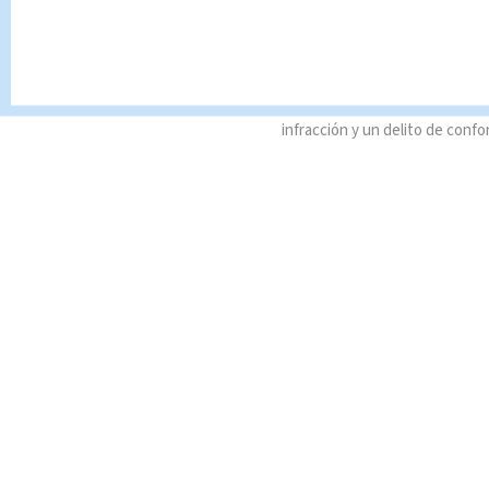
#Deportes #Fútbol
Queda prohibida la reproducció
que es propiedad de TELEDIAR
infracción y un delito de confo