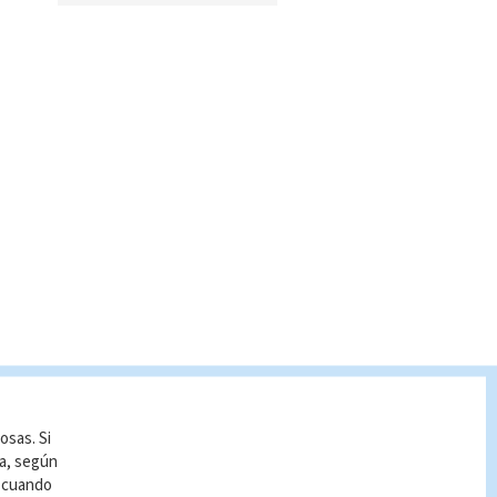
osas. Si
ía, según
r cuando