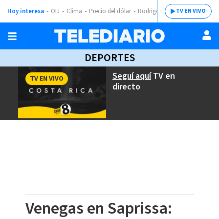
Hoy interesa
OIJ
Clima
Precio del dólar
Rodrigo Chaves
TV EN VIVO
DEPORTES
Seguí aquí
TV en
TV EN VIVO
directo
Venegas en Saprissa: