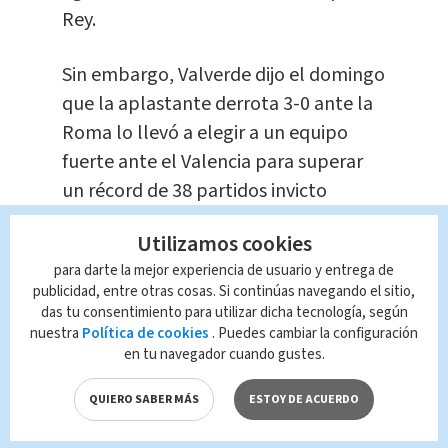
Rey.
Sin embargo, Valverde dijo el domingo
que la aplastante derrota 3-0 ante la
Roma lo llevó a elegir a un equipo
fuerte ante el Valencia para superar
un récord de 38 partidos invicto
establecido por la Real Sociedad en
Utilizamos cookies
1980.
para darte la mejor experiencia de usuario y entrega de
publicidad, entre otras cosas. Si continúas navegando el sitio,
Y para mantener la moral de su
das tu consentimiento para utilizar dicha tecnología, según
equipo, Valverde podría elegir a la
nuestra
Política de cookies
. Puedes cambiar la configuración
en tu navegador cuando gustes.
mayoría de sus titulares contra el
Celta, en cuyo estadio el Barcelona ha
QUIERO SABER MÁS
ESTOY DE ACUERDO
sufrido derrotas en las últimas dos