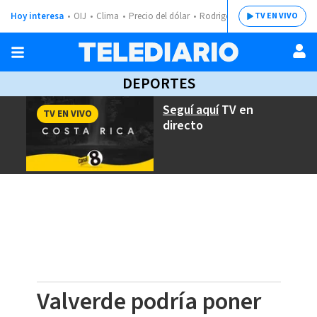
Hoy interesa
OIJ
Clima
Precio del dólar
Rodrigo Chaves
TV EN VIVO
DEPORTES
Seguí aquí
TV en
TV EN VIVO
directo
Valverde podría poner