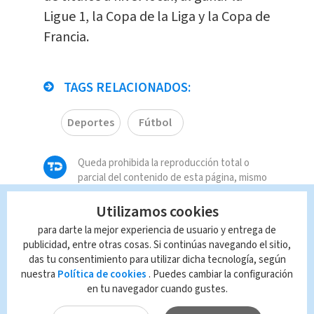
Ligue 1, la Copa de la Liga y la Copa de
Francia.
TAGS RELACIONADOS:
Deportes
Fútbol
Queda prohibida la reproducción total o
parcial del contenido de esta página, mismo
que es propiedad de TELEDIARIO; su
reproducción no autorizada constituye una
Utilizamos cookies
infracción y un delito de conformidad con las
para darte la mejor experiencia de usuario y entrega de
leyes aplicables.
publicidad, entre otras cosas. Si continúas navegando el sitio,
das tu consentimiento para utilizar dicha tecnología, según
nuestra
Política de cookies
. Puedes cambiar la configuración
en tu navegador cuando gustes.