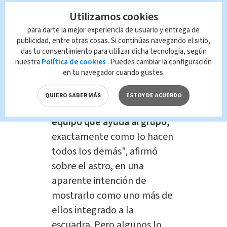
Los días posteriores al empate ante
Utilizamos cookies
RD Congo estuvieron plagados de
para darte la mejor experiencia de usuario y entrega de
comentarios sobre Ronaldo. Incluso
publicidad, entre otras cosas. Si continúas navegando el sitio,
das tu consentimiento para utilizar dicha tecnología, según
una declaración del autor del gol
nuestra
Política de cookies
. Puedes cambiar la configuración
portugués, Joao Neto, causó
en tu navegador cuando gustes.
polémica.
QUIERO SABER MÁS
ESTOY DE ACUERDO
"Es un jugador más del
equipo que ayuda al grupo,
exactamente como lo hacen
todos los demás", afirmó
sobre el astro, en una
aparente intención de
mostrarlo como uno más de
ellos integrado a la
escuadra. Pero algunos lo