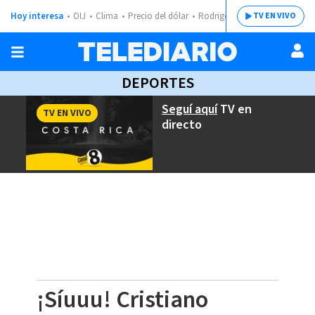
Hoy interesa
OIJ
Clima
Precio del dólar
Rodrigo Chaves
TV EN VIVO
DEPORTES
Seguí aquí
TV en
TV EN VIVO
directo
¡Síuuu! Cristiano