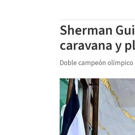
Sherman Guit
caravana y p
Doble campeón olímpico r