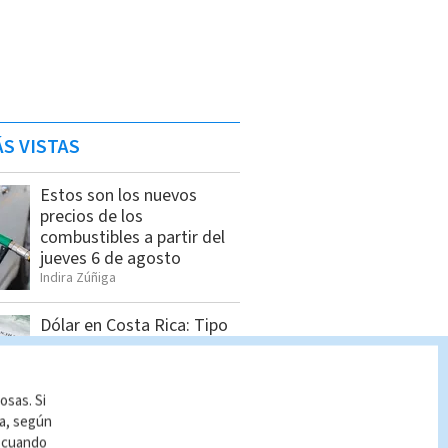
S VISTAS
Estos son los nuevos
precios de los
combustibles a partir del
jueves 6 de agosto
Indira Zúñiga
Dólar en Costa Rica: Tipo
de cambio para este
miércoles 5 de agosto
Indira Zúñiga
osas. Si
ía, según
r cuando