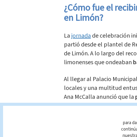
¿Cómo fue el recib
en Limón?
La
jornada
de celebración ini
partió desde el plantel de R
de Limón. A lo largo del reco
limonenses que ondeaban
b
Al llegar al Palacio Municipa
locales y una multitud entus
Ana McCalla anunció que la
momento
el nombre de Sher
logros deportivos.
para da
Te Recome
continúa
nuestr