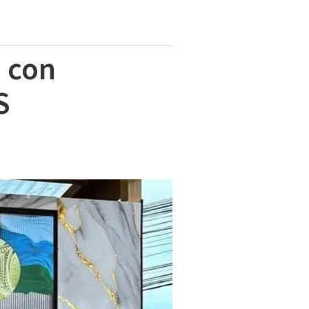
 con
S