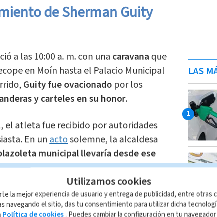
imiento de Sherman Guity
ció a las 10:00 a. m. con una
caravana
que
ecope en Moín hasta el Palacio Municipal
LAS MÁ
rrido,
Guity fue ovacionado
por los
anderas y carteles en su honor
.
l, el atleta fue recibido por autoridades
iasta. En un
acto
solemne, la alcaldesa
plazoleta municipal llevaría desde ese
man Guity, en reconocimiento a sus
Utilizamos cookies
rte la mejor experiencia de usuario y entrega de publicidad, entre otras c
ndamos
s navegando el sitio, das tu consentimiento para utilizar dicha tecnolog
a
Política de cookies
. Puedes cambiar la configuración en tu navegado