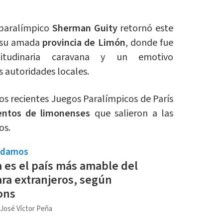
 paralímpico
Sherman Guity
retornó este
 su amada
provincia de Limón
, donde fue
itudinaria caravana y un emotivo
s autoridades locales.
los recientes Juegos Paralímpicos de París
entos de limonenses
que salieron a las
os.
ndamos
a es el país más amable del
a extranjeros, según
ons
 José Víctor Peña