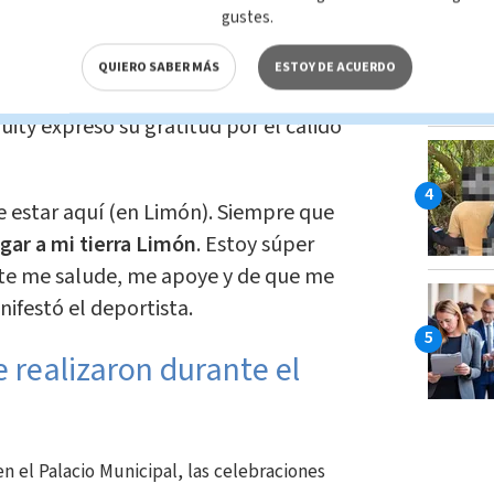
l himno nacional en París tras la
gustes.
e oro de Sherman Guity
e Alpízar
QUIERO SABER MÁS
ESTOY DE ACUERDO
ity expresó su gratitud por el cálido
 estar aquí (en Limón). Siempre que
egar a mi tierra Limón
. Estoy súper
te me salude, me apoye y de que me
nifestó el deportista.
 realizaron durante el
n el Palacio Municipal, las celebraciones