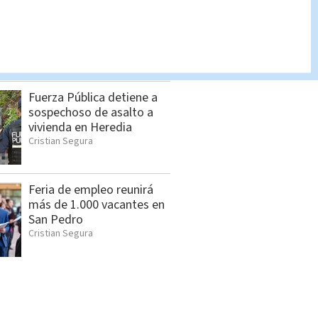
Araya tilda a Laura
Fernández de "hacerse la
tontita" en el Plenario
Cristian Segura
Fuerza Pública detiene a
sospechoso de asalto a
vivienda en Heredia
Cristian Segura
Feria de empleo reunirá
más de 1.000 vacantes en
San Pedro
Cristian Segura