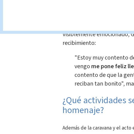
Así sonó e
medalla d
Deportes
Jorg
Visiblemente emocionado, Gu
recibimiento:
"Estoy muy contento de
vengo
me pone feliz ll
contento de que la gen
reciban tan bonito", ma
¿Qué actividades se
homenaje?
Además de la caravana y el acto e