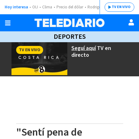
Hoy interesa
OIJ
Clima
Precio del dólar
Rodrigo Chaves
TV EN VIVO
DEPORTES
Seguí aquí
TV en
TV EN VIVO
directo
"Sentí pena de