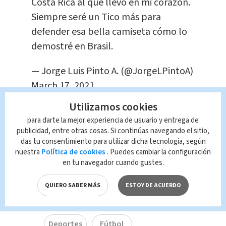
Costa Rica al que llevo en mi corazón.
Siempre seré un Tico más para
defender esa bella camiseta cómo lo
demostré en Brasil.
— Jorge Luis Pinto A. (@JorgeLPintoA)
March 17, 2021
Te Recomendamos
Utilizamos cookies
Karina Ramos
para darte la mejor experiencia de usuario y entrega de
denuncia mensajes
publicidad, entre otras cosas. Si continúas navegando el sitio,
pasados de tono en
das tu consentimiento para utilizar dicha tecnología, según
sus redes sociales
nuestra
Política de cookies
. Puedes cambiar la configuración
en tu navegador cuando gustes.
Entretenimiento
Redacción
QUIERO SABER MÁS
ESTOY DE ACUERDO
TAGS RELACIONADOS:
Deportes
Fútbol