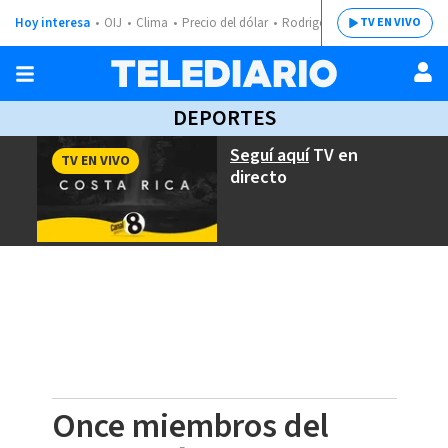
Hoy interesa
OIJ
Clima
Precio del dólar
Rodrigo Chaves
TV EN VIVO
DEPORTES
Seguí aquí
TV en
TV EN VIVO
directo
Once miembros del