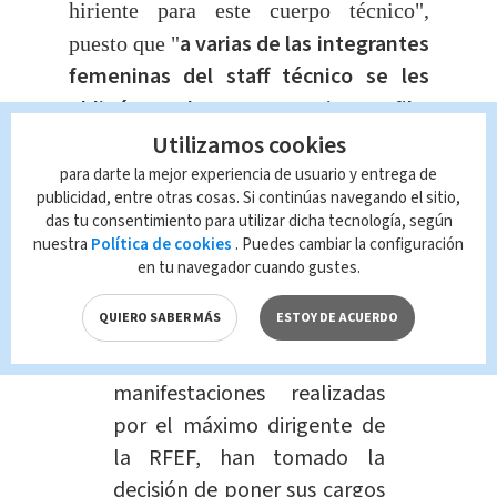
hiriente para este cuerpo técnico",
a varias de las integrantes
puesto que "
femeninas del staff técnico se les
obligó a colocarse en primera fila
,
Utilizamos cookies
exponiendo su imagen e intentando dar
para darte la mejor experiencia de usuario y entrega de
a entender a la sociedad y jugadoras,
publicidad, entre otras cosas. Si continúas navegando el sitio,
que compartían las tesis del presidente
das tu consentimiento para utilizar dicha tecnología, según
de la RFEF".
nuestra
Política de cookies
. Puedes cambiar la configuración
en tu navegador cuando gustes.
"Por todo ello, los y las
QUIERO SABER MÁS
ESTOY DE ACUERDO
abajo firmantes, ante las
inaceptables actitudes y
manifestaciones realizadas
por el máximo dirigente de
la RFEF, han tomado la
decisión de poner sus cargos