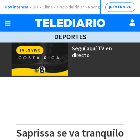
Hoy interesa
OIJ
Clima
Precio del dólar
Rodrigo Chaves
TV EN VIVO
DEPORTES
Seguí aquí
TV en
TV EN VIVO
directo
Saprissa se va tranquilo