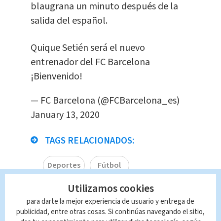
blaugrana un minuto después de la
salida del español.
Quique Setién será el nuevo
entrenador del FC Barcelona
¡Bienvenido!
— FC Barcelona (@FCBarcelona_es)
January 13, 2020
TAGS RELACIONADOS:
Deportes
Fútbol
Utilizamos cookies
Queda prohibida la reproducción total o
para darte la mejor experiencia de usuario y entrega de
parcial del contenido de esta página, mismo
publicidad, entre otras cosas. Si continúas navegando el sitio,
que es propiedad de TELEDIARIO; su