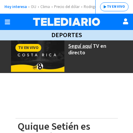
Hoy interesa
OIJ
Clima
Precio del dólar
Rodrigo Chaves
TV EN VIVO
DEPORTES
Seguí aquí
TV en
TV EN VIVO
directo
Quique Setién es