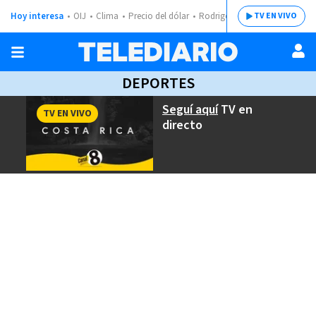
Hoy interesa
OIJ
Clima
Precio del dólar
Rodrigo Chaves
TV EN VIVO
DEPORTES
Seguí aquí
TV en
TV EN VIVO
directo