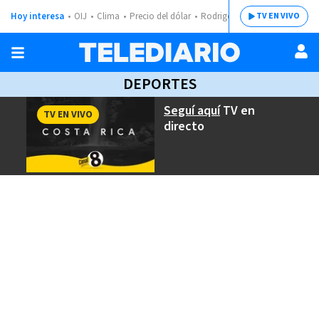
Hoy interesa
OIJ
Clima
Precio del dólar
Rodrigo Chaves
TV EN VIVO
DEPORTES
Seguí aquí
TV en
TV EN VIVO
directo