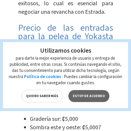
exitosos, lo cual es esencial para
negociar una revancha con Estrada.
Precio de las entradas
para la pelea de Yokasta
Valle contra Ramandeep
Utilizamos cookies
Kaureste
para darte la mejor experiencia de usuario y entrega de
publicidad, entre otras cosas. Si continúas navegando el sitio,
Las entradas para el evento están
das tu consentimiento para utilizar dicha tecnología, según
nuestra
Política de cookies
. Puedes cambiar la configuración
disponibles a través de la página
en tu navegador cuando gustes.
www.passline.com
, con precios que
varían desde ₡5,000 en gradería
QUIERO SABER MÁS
ESTOY DE ACUERDO
popular hasta ₡50,000 en ringside.
Gradería sur: ₡5,000
Sombra este y oeste: ₡5,0007