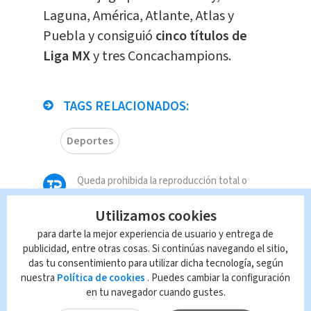
Laguna, América, Atlante, Atlas y
Puebla y consiguió
cinco títulos de
Liga MX
y tres Concachampions.
TAGS RELACIONADOS:
Deportes
Queda prohibida la reproducción total o
parcial del contenido de esta página, mismo
que es propiedad de TELEDIARIO; su
Utilizamos cookies
reproducción no autorizada constituye una
para darte la mejor experiencia de usuario y entrega de
infracción y un delito de conformidad con las
publicidad, entre otras cosas. Si continúas navegando el sitio,
leyes aplicables.
das tu consentimiento para utilizar dicha tecnología, según
nuestra
Política de cookies
. Puedes cambiar la configuración
en tu navegador cuando gustes.