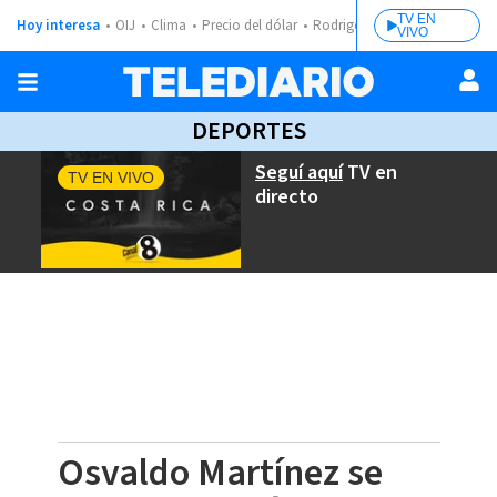
TV EN
Hoy interesa
OIJ
Clima
Precio del dólar
Rodrigo Chaves
VIVO
DEPORTES
Seguí aquí
TV en
TV EN VIVO
directo
Osvaldo Martínez se