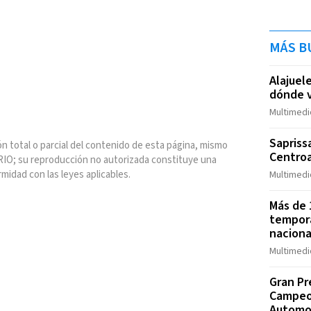
MÁS B
Alajuele
dónde v
Multimedi
Sapriss
n total o parcial del contenido de esta página, mismo
Centroa
IO; su reproducción no autorizada constituye una
rmidad con las leyes aplicables.
Multimedi
Más de 
tempora
naciona
Multimedi
Gran Pr
Campeo
Automo