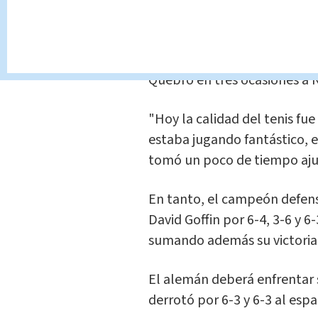
quedarse con la primera ma
Ambos jugadores buscaban su 
pero Djokovic mostró una mej
Quebró en tres ocasiones a Ni
"Hoy la calidad del tenis fue
estaba jugando fantástico, e
tomó un poco de tiempo ajus
En tanto, el campeón defens
David Goffin por 6-4, 3-6 y 6
sumando además su victoria
El alemán deberá enfrentar s
derrotó por 6-3 y 6-3 al esp