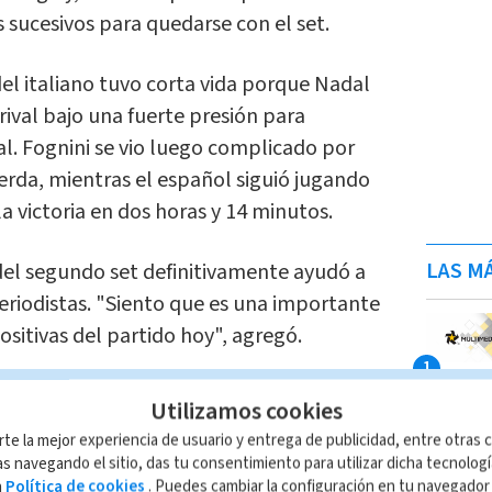
 sucesivos para quedarse con el set.
el italiano tuvo corta vida porque Nadal
rival bajo una fuerte presión para
l. Fognini se vio luego complicado por
ierda, mientras el español siguió jugando
a victoria en dos horas y 14 minutos.
LAS MÁ
 del segundo set definitivamente ayudó a
periodistas. "Siento que es una importante
ositivas del partido hoy", agregó.
r última vez a Nadal en las semifinales
Utilizamos cookies
017, comenzó de mala forma su encuentro
rte la mejor experiencia de usuario y entrega de publicidad, entre otras c
 los consecutivos errores del serbio para
s navegando el sitio, das tu consentimiento para utilizar dicha tecnolog
a
Política de cookies
. Puedes cambiar la configuración en tu navegado