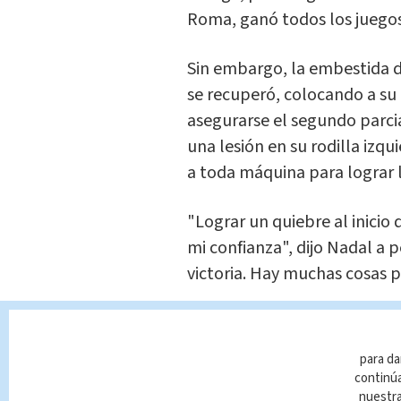
Roma, ganó todos los juegos
Sin embargo, la embestida d
se recuperó, colocando a su 
asegurarse el segundo parcia
una lesión en su rodilla izqu
a toda máquina para lograr l
"Lograr un quiebre al inicio
mi confianza", dijo Nadal a 
victoria. Hay muchas cosas p
Djokovic, que se enfrentó po
del Abierto de Madrid en 2
para da
con Nishikori, que capitalizó
continúa
nuestr