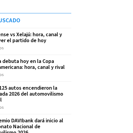
USCADO
nse vs Xelajú: hora, canal y
er el partido de hoy
os
a debuta hoy en la Copa
mericana: hora, canal y rival
os
125 autos encendieron la
da 2026 del automovilismo
l
os
emio DAVIbank dará inicio al
nato Nacional de
vilismo 2026