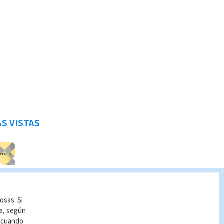
S VISTAS
osas. Si
ía, según
r cuando