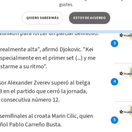
nga.
gustes.
mejor forma física tras largas lesiones,
QUIERO SABER MÁS
ESTOY DE ACUERDO
or respuesta en los siguientes sets.
shikori para forzar un parcial definitivo.
 realmente alta", afirmó Djokovic. "Kei
specialmente en el primer set (...) y me
tarme a su ritmo".
or Alexander Zverev superó al belga
-3 en el partido que cerró la jornada,
 consecutiva número 12.
emifinales al croata Marin Cilic, quien
añol Pablo Carreño Busta.