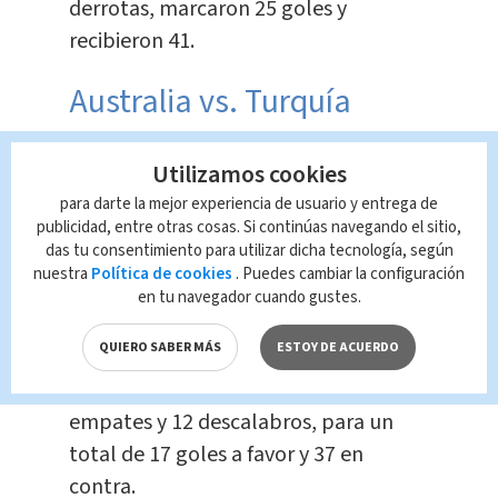
derrotas, marcaron 25 goles y
recibieron 41.
Australia vs. Turquía
Australia participa por séptima
Utilizamos cookies
ocasión en una Copa del Mundo,
para darte la mejor experiencia de usuario y entrega de
publicidad, entre otras cosas. Si continúas navegando el sitio,
siendo en las ediciones de 2006 y 2022
das tu consentimiento para utilizar dicha tecnología, según
donde logró llegar hasta Octavos de
nuestra
Política de cookies
. Puedes cambiar la configuración
Final.
en tu navegador cuando gustes.
QUIERO SABER MÁS
ESTOY DE ACUERDO
En
20 encuentros mundialistas,
sumaron 4 victorias, los mismos
empates y 12 descalabros, para un
total de 17 goles a favor y 37 en
contra.