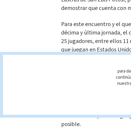
demostrar que cuenta con me
Para este encuentro y el que
décima y última jornada, el
25 jugadores, entre ellos 11
que juegan en Estados Unido
Osorio, quien no quiere dejar
para da
hombres para los dos último
continúa
demuestra que, a pesar de t
nuestr
México se toma muy en seri
Los mexicanos han repetido e
terminar en el primer lugar
posible.