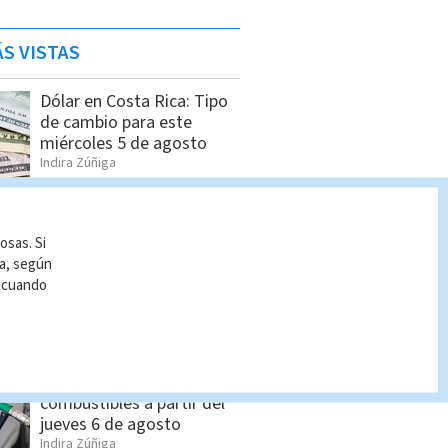
S VISTAS
Dólar en Costa Rica: Tipo
de cambio para este
miércoles 5 de agosto
Indira Zúñiga
Lotería Nacional domingo
osas. Si
2 de agosto: Lista
ía, según
completa de premios
r cuando
Indira Zúñiga
Estos son los nuevos
precios de los
combustibles a partir del
jueves 6 de agosto
Indira Zúñiga