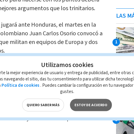
jores argumentos que los trinitarios.
LAS MÁ
 jugará ante Honduras, el martes en la
 colombiano Juan Carlos Osorio convocó a
 que militan en equipos de Europa y dos
s.
Utilizamos cookies
 nada al azar, llamó a sus mejores
rte la mejor experiencia de usuario y entrega de publicidad, entre otras c
s partidos en una decisión que
s navegando el sitio, das tu consentimiento para utilizar dicha tecnolog
ener en la mano el boleto a Rusia 2018,
a
Política de cookies
. Puedes cambiar la configuración en tu navegado
gustes.
o ambos partidos.
QUIERO SABER MÁS
ESTOY DE ACUERDO
n los últimos días que su objetivo es
 y con la mayor cantidad de puntos