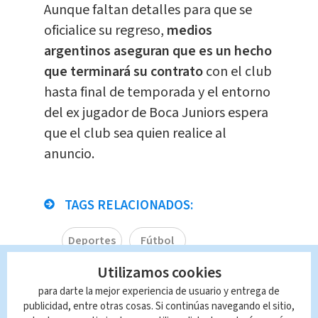
Aunque faltan detalles para que se
oficialice su regreso,
medios
argentinos aseguran que es un hecho
que terminará su contrato
con el club
hasta final de temporada y el entorno
del ex jugador de Boca Juniors espera
que el club sea quien realice al
anuncio.
TAGS RELACIONADOS:
Deportes
Fútbol
Utilizamos cookies
Queda prohibida la reproducción total o
para darte la mejor experiencia de usuario y entrega de
parcial del contenido de esta página, mismo
publicidad, entre otras cosas. Si continúas navegando el sitio,
que es propiedad de TELEDIARIO; su