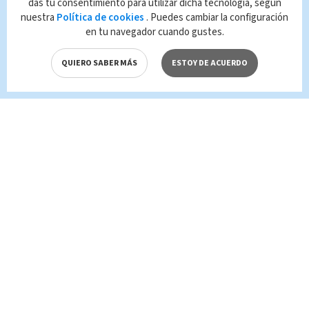
das tu consentimiento para utilizar dicha tecnología, según
reproducción no autorizada constituye una
nuestra
Política de cookies
. Puedes cambiar la configuración
infracción y un delito de conformidad con las
en tu navegador cuando gustes.
leyes aplicables.
QUIERO SABER MÁS
ESTOY DE ACUERDO