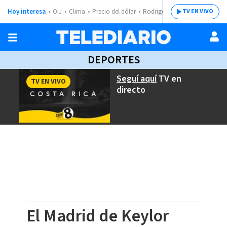
Hoy interesa
OIJ
Clima
Precio del dólar
Rodrigo Chaves
TV EN VIVO
DEPORTES
Seguí aquí
TV en
TV EN VIVO
directo
El Madrid de Keylor