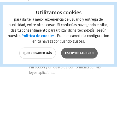
Utilizamos cookies
TAGS RELACIONADOS:
para darte la mejor experiencia de usuario y entrega de
publicidad, entre otras cosas. Si continúas navegando el sitio,
Deportes
das tu consentimiento para utilizar dicha tecnología, según
nuestra
Política de cookies
. Puedes cambiar la configuración
en tu navegador cuando gustes.
Queda prohibida la reproducción total o
parcial del contenido de esta página, mismo
QUIERO SABER MÁS
ESTOY DE ACUERDO
que es propiedad de TELEDIARIO; su
reproducción no autorizada constituye una
infracción y un delito de conformidad con las
leyes aplicables.