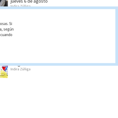
jueves 6 de agosto
Indira Zúñiga
Pronóstico del tiempo
osas. Si
Costa Rica: Cómo estará
ía, según
el clima HOY 4 de agosto
r cuando
Indira Zúñiga
¿El feriado del 25 de julio
se traslada y es de pago
obligatorio?
Indira Zúñiga