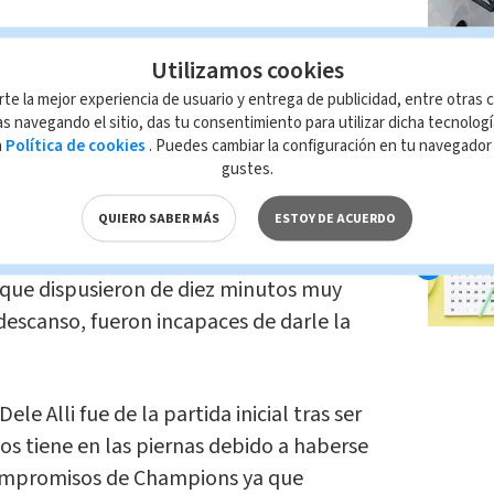
tas, que necesitaban sumar al menos un
Utilizamos cookies
tmund cayese en Madrid para clasificarse
yeron y solo fueron capaces de cazar un
rte la mejor experiencia de usuario y entrega de publicidad, entre otras c
s navegando el sitio, das tu consentimiento para utilizar dicha tecnolog
enas inquietaron la meta de Michel
a
Política de cookies
. Puedes cambiar la configuración en tu navegado
o Lloris.
gustes.
QUIERO SABER MÁS
ESTOY DE ACUERDO
dición del Apoel, que nunca ha vencido en
gue a domicilio (seis empates y siete
a que dispusieron de diez minutos muy
escanso, fueron incapaces de darle la
le Alli fue de la partida inicial tras ser
s tiene en las piernas debido a haberse
compromisos de Champions ya que