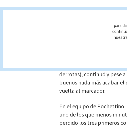
Las opciones de los chiprio
punto y que el Borussia Dor
para la Liga Europa, se dilu
para da
continúa
par de contraataques que ap
nuestr
Vorm, titular en lugar de Hug
En la segunda parte, la mal
un partido de Champions Lea
derrotas), continuó y pese 
buenos nada más acabar el d
vuelta al marcador.
En el equipo de Pochettino, De
uno de los que menos minuto
perdido los tres primeros 