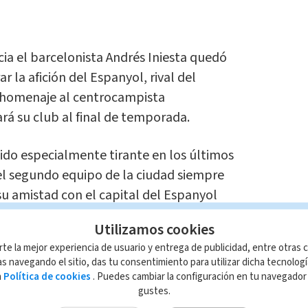
ia el barcelonista Andrés Iniesta quedó
 la afición del Espanyol, rival del
 homenaje al centrocampista
rá su club al final de temporada.
ido especialmente tirante en los últimos
del segundo equipo de la ciudad siempre
su amistad con el capital del Espanyol
 ataque cardíaco en 2009 a los 26 años.
Utilizamos cookies
rte la mejor experiencia de usuario y entrega de publicidad, entre otras c
iernes que dejaría el Barça tras 16 años
s navegando el sitio, das tu consentimiento para utilizar dicha tecnolog
del Espanyol quisieron rendirle homenaje
a
Política de cookies
. Puedes cambiar la configuración en tu navegado
gustes.
Gracias Iniesta, por ser ante todo