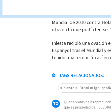
amigo" en el partido ante L
Iniesta homenajeó a Jarque a
Mundial de 2010 contra Hola
otra en la que podía leerse:
Iniesta recibió una ovación e
Espanyol tras el Mundial y e
tenido una recepción así en e
TAGS RELACIONADOS:
#Iniesta #Fútbol #LigaEspañ
Queda prohibida la reproducció
que es propiedad de TELEDIAR