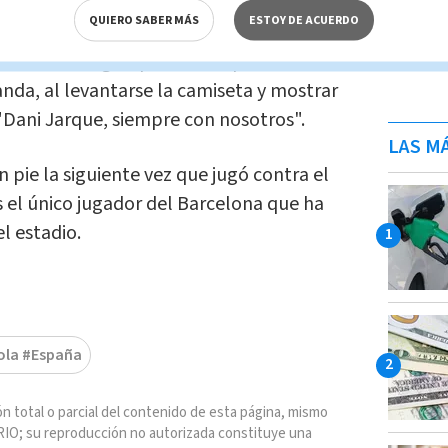
as Palmas, que acabó en empate 1-1.
QUIERO SABER MÁS
ESTOY DE ACUERDO
l marcar el gol que dio a España el
nda, al levantarse la camiseta y mostrar
 "Dani Jarque, siempre con nosotros".
LAS MÁ
n pie la siguiente vez que jugó contra el
s el único jugador del Barcelona que ha
l estadio.
ola #España
n total o parcial del contenido de esta página, mismo
IO; su reproducción no autorizada constituye una