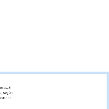
osas. Si
ía, según
r cuando