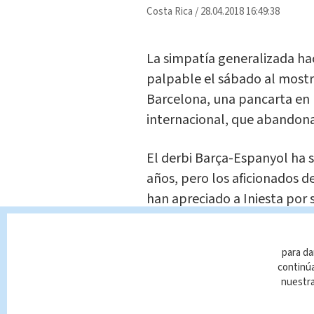
Costa Rica
/
28.04.2018 16:49:38
La simpatía generalizada hac
palpable el sábado al mostrar
Barcelona, una pancarta en
internacional, que abandona
El derbi Barça-Espanyol ha s
años, pero los aficionados 
han apreciado a Iniesta por 
Dani Jarque, que murió de un
para da
Iniesta, de 33 años, dijo el v
continúa
gloriosos y los aficionados 
nuestr
con una pancarta que decía "