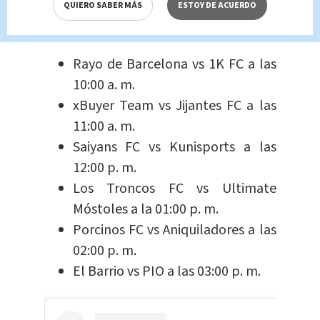
Jornada de la Kings League el
QUIERO SABER MÁS
ESTOY DE ACUERDO
domingo 20 de octubre
Rayo de Barcelona vs 1K FC a las
10:00 a. m.
xBuyer Team vs Jijantes FC a las
11:00 a. m.
Saiyans FC vs Kunisports a las
12:00 p. m.
Los Troncos FC vs Ultimate
Móstoles a la 01:00 p. m.
Porcinos FC vs Aniquiladores a las
02:00 p. m.
El Barrio vs PIO a las 03:00 p. m.