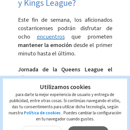
y Kings League?
Este fin de semana, los aficionados
costarricenses podrán disfrutar de
ocho
encuentros
que prometen
mantener la emoción
desde el primer
minuto hasta el último.
Jornada de la Queens League el
sábado 19 de octubre
Utilizamos cookies
Rayo de Barcelona vs 1K FC a las
para darte la mejor experiencia de usuario y entrega de
11:00 a. m.
publicidad, entre otras cosas. Si continúas navegando el sitio,
das tu consentimiento para utilizar dicha tecnología, según
Las Troncas FC vs Ultimate
nuestra
Política de cookies
. Puedes cambiar la configuración
Móstoles a las 12:00 p. m.
en tu navegador cuando gustes.