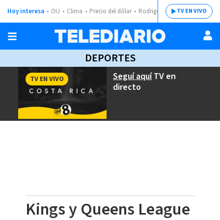
Hoy interesa
OIJ
Clima
Precio del dólar
Rodrigo Chaves
TV EN VIVO
DEPORTES
Seguí aquí
TV en
TV EN VIVO
directo
Kings y Queens League